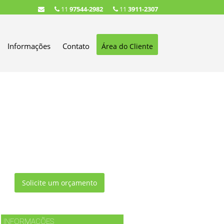
11
97544-2982
11
3911-2307
Informações
Contato
Área do Cliente
Solicite um orçamento
INFORMAÇÕES