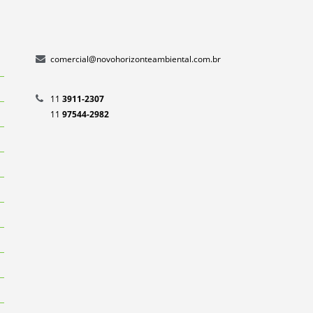
EMPRESA DE COMPRA DE LIXO
RECICLAVEL
EMPRESA DE COMPRA DE PAPELÃO
comercial@novohorizonteambiental.com.br
EMPRESA DE GERENCIAMENTO DE
RESÍDUOS
11
3911-2307
EMPRESA DE GESTÃO DE RESÍDUOS
11
97544-2982
INDUSTRIAIS
EMPRESA DE GESTÃO DE RESÍDUOS
SÓLIDOS
EMPRESA DE RECICLAGEM DE PAPEL E
PALELÃO
EMPRESA DE RECICLAGEM DE PLASTICO
EMPRESA DE REMOÇÃO DE ENTULHO
EMPRESA DE RETIRADA DE ENTULHO
EMPRESA GERENCIAMENTO DE
RESÍDUOS INDUSTRIAIS
EMPRESAS DE DESTINAÇÃO DE