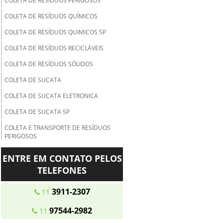
COLETA DE RESÍDUOS PERIGOSOS
COLETA DE RESÍDUOS QUÍMICOS
COLETA DE RESÍDUOS QUIMICOS SP
COLETA DE RESÍDUOS RECICLÁVEIS
COLETA DE RESÍDUOS SÓLIDOS
COLETA DE SUCATA
COLETA DE SUCATA ELETRONICA
COLETA DE SUCATA SP
COLETA E TRANSPORTE DE RESÍDUOS
PERIGOSOS
COLETA E TRANSPORTE DE RESIDUOS
ENTRE EM CONTATO PELOS
QUIMICOS
TELEFONES
COLETA E TRANSPORTE DO LIXO
3911-2307
11
COLETA E TRATAMENTO DE RESÍDUOS
ORGÂNICOS
97544-2982
11
COLETA SELETIVA DE PAPEL E PAPELÃO