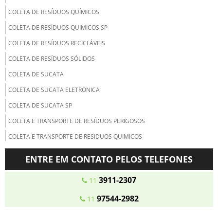
COLETA DE RESÍDUOS QUÍMICOS
COLETA DE RESÍDUOS QUIMICOS SP
COLETA DE RESÍDUOS RECICLÁVEIS
COLETA DE RESÍDUOS SÓLIDOS
COLETA DE SUCATA
COLETA DE SUCATA ELETRONICA
COLETA DE SUCATA SP
COLETA E TRANSPORTE DE RESÍDUOS PERIGOSOS
COLETA E TRANSPORTE DE RESIDUOS QUIMICOS
COLETA E TRANSPORTE DO LIXO
ENTRE EM CONTATO PELOS TELEFONES
COLETA E TRATAMENTO DE RESÍDUOS ORGÂNICOS
3911-2307
11
COLETA SELETIVA DE PAPEL E PAPELÃO
97544-2982
11
COLETA SELETIVA DE RESIDUOS ORGANICOS
COLETA SELETIVA DE RESÍDUOS RECICLÁVEIS