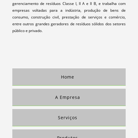
gerenciamento de resíduos Classe I, II A e II B, e trabalha com
TRANSPORTE E COLETA DE RESÍDUOS
empresas voltadas para a indústria, produção de bens de
consumo, construção civil, prestação de serviços e comércio,
TRATAMENTO E DESTINAÇÃO DE RESÍDUOS
entre outros grandes geradores de resíduos sólidos dos setores
TRATAMENTO E DESTINAÇÃO DE RESÍDUOS INDUSTRIAIS
público e privado.
TRATAMENTO E DESTINAÇÃO DE RESÍDUOS INDUSTRIAIS LÍQUIDOS E
SÓLIDOS
TRATAMENTO E DESTINAÇÃO FINAL DE RESÍDUOS
TRATAMENTO E DESTINAÇÃO FINAL DE RESÍDUOS SÓLIDOS
COMPRA DE PAPEL PARA RECICLAGEM
Home
COMPRA E VENDA DE PLÁSTICO
COMPRA E VENDA DE PLÁSTICO PARA RECICLAGEM
A Empresa
VENDA DE SUCATA
COLETA DE APARAS DE PAPEL
Serviços
EMPRESAS DE RECICLAGEM DE PAPEL E PAPELÃO
EMPRESAS QUE COMPRAM APARAS DE PAPEL
Produtos