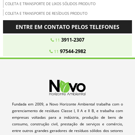
COLETA E TRANSPORTE DE LIXOS SÓLIDOS PRODUTO
COLETA E TRANSPORTE DE RESÍDUOS PRODUTO
COLETA E TRANSPORTE DE RESÍDUOS DE ENTULHO EM SP PRODUTO
ENTRE EM CONTATO PELOS TELEFONES
COLETA E TRANSPORTE DE RESÍDUOS DE GESSO EM SP PRODUTO
3911-2307
11
COLETA E TRANSPORTE DE RESÍDUOS DE MADEIRA EM SP PRODUTO
97544-2982
11
COLETA E TRANSPORTE DE RESÍDUOS INDUSTRIAIS EM BARUERI
PRODUTO
COLETA E TRANSPORTE DE RESÍDUOS INDUSTRIAIS EM CAMPINAS
PRODUTO
COLETA E TRANSPORTE DE RESÍDUOS INDUSTRIAIS EM GUARULHOS
PRODUTO
COLETA E TRANSPORTE DE RESÍDUOS INDUSTRIAIS EM JUNDIAÍ PRODUTO
Fundada em 2009, a Novo Horizonte Ambiental trabalha com o
COLETA E TRANSPORTE DE RESÍDUOS INDUSTRIAIS EM OSASCO
gerenciamento de resíduos Classe I, II A e II B, e trabalha com
PRODUTO
empresas voltadas para a indústria, produção de bens de
COLETA E TRANSPORTE DE RESÍDUOS INDUSTRIAIS EM SOROCABA
consumo, construção civil, prestação de serviços e comércio,
PRODUTO
entre outros grandes geradores de resíduos sólidos dos setores