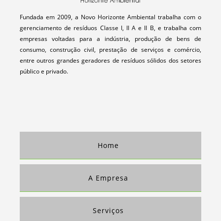
EMPRESAS QUE COMPRAM APARAS DE PLÁSTICOS
Fundada em 2009, a Novo Horizonte Ambiental trabalha com o
gerenciamento de resíduos Classe I, II A e II B, e trabalha com
COMPRA E VENDA DE SUCATAS
empresas voltadas para a indústria, produção de bens de
SUCATA DE FERRO
consumo, construção civil, prestação de serviços e comércio,
COMPRA DE APARAS DE PAPEL
entre outros grandes geradores de resíduos sólidos dos setores
público e privado.
COMPRA DE PAPEL PARA RECICLAGEM SP
Home
A Empresa
Serviços