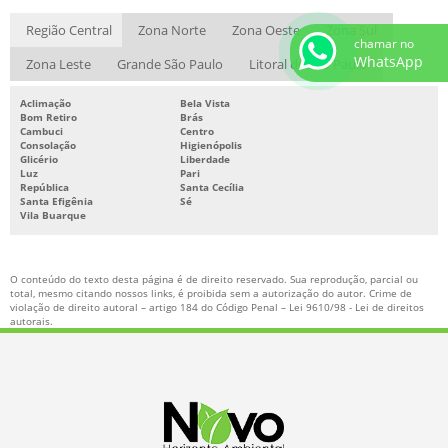
COMPRA E VENDA DE PLÁSTICO PARA RECICLAGEM
Região Central
Zona Norte
Zona Oeste
Zona Sul
chamar no
VENDA DE SUCATA
WhatsApp
Zona Leste
Grande São Paulo
Litoral de São Paulo
COLETA DE APARAS DE PAPEL
Aclimação
Bela Vista
Bom Retiro
Brás
EMPRESAS DE RECICLAGEM DE PAPEL E PAPELÃO
Cambuci
Centro
Consolação
Higienópolis
EMPRESAS QUE COMPRAM APARAS DE PAPEL
Glicério
Liberdade
Luz
Pari
RECICLAGEM DE PAPEL E PAPELÃO
República
Santa Cecília
Santa Efigênia
Sé
Vila Buarque
COMPRA DE MATERIAL RECICLÁVEL
COMPRA DE RECICLÁVEIS
O conteúdo do texto desta página é de direito reservado. Sua reprodução, parcial ou
EMPRESAS QUE COMPRAM MATERIAL RECICLADO EM SP
total, mesmo citando nossos links, é proibida sem a autorização do autor. Crime de
violação de direito autoral – artigo 184 do Código Penal –
Lei 9610/98 - Lei de direitos
ONDE VENDER SUCATA SP
autorais
.
COMPRA DE SUCATA FERRO
EMPRESA QUE COMPRA SUCATA DE FERRO
VENDA DE APARAS DE PLÁSTICO
DESCARACTERIZAÇÃO DE DOCUMENTOS