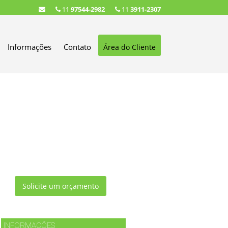
11
97544-2982
11
3911-2307
Informações
Contato
Área do Cliente
Solicite um orçamento
INFORMAÇÕES