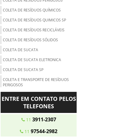
COLETA DE RESÍDUOS PERIGOSOS
COLETA DE RESÍDUOS QUÍMICOS
COLETA DE RESÍDUOS QUIMICOS SP
COLETA DE RESÍDUOS RECICLÁVEIS
COLETA DE RESÍDUOS SÓLIDOS
COLETA DE SUCATA
COLETA DE SUCATA ELETRONICA
COLETA DE SUCATA SP
COLETA E TRANSPORTE DE RESÍDUOS
PERIGOSOS
COLETA E TRANSPORTE DE RESIDUOS
ENTRE EM CONTATO PELOS
QUIMICOS
TELEFONES
COLETA E TRANSPORTE DO LIXO
3911-2307
11
COLETA E TRATAMENTO DE RESÍDUOS
ORGÂNICOS
97544-2982
11
COLETA SELETIVA DE PAPEL E PAPELÃO