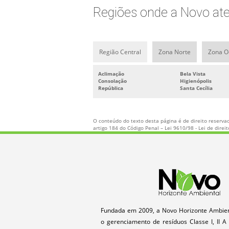
Regiões onde a Novo aten
Região Central
Zona Norte
Zona O
Aclimação
Bela Vista
Consolação
Higienópolis
República
Santa Cecília
O conteúdo do texto desta página é de direito reservad
artigo 184 do Código Penal –
Lei 9610/98 - Lei de direi
Fundada em 2009, a Novo Horizonte Ambien
o gerenciamento de resíduos Classe I, II A 