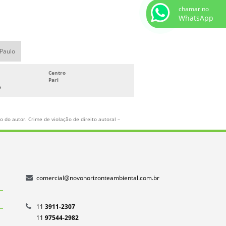
chamar no
DESTINAÇÃO FINAL DOS RESÍDUOS
WhatsApp
SÓLIDOS
DESTRUIÇÃO DE DOCUMENTOS
 Paulo
EMPRESA COLETORA DE RESÍDUOS
EMPRESA DE COLETA
Centro
Pari
e
EMPRESA DE COLETA DE LIXO
EMPRESA DE COLETA DE LIXO
RECICLAVEL
 do autor. Crime de violação de direito autoral –
EMPRESA DE COLETA DE RESIDUOS
EMPRESA DE COLETA DE RESÍDUOS
INDUSTRIAIS
EMPRESA DE COLETA DE RESIDUOS
comercial@novohorizonteambiental.com.br
QUIMICOS
EMPRESA DE COLETA DE RESÍDUOS
SÓLIDOS
11
3911-2307
11
97544-2982
EMPRESA DE COLETA SELETIVA