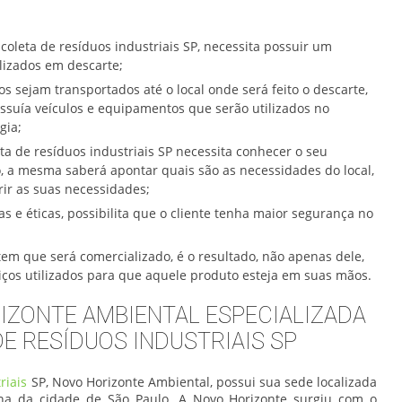
coleta de resíduos industriais SP, necessita possuir um
lizados em descarte;
 sejam transportados até o local onde será feito o descarte,
suía veículos e equipamentos que serão utilizados no
gia;
ta de resíduos industriais SP necessita conhecer o seu
 a mesma saberá apontar quais são as necessidades do local,
rir as suas necessidades;
as e éticas, possibilita que o cliente tenha maior segurança no
tem que será comercializado, é o resultado, não apenas dele,
iços utilizados para que aquele produto esteja em suas mãos.
IZONTE AMBIENTAL ESPECIALIZADA
E RESÍDUOS INDUSTRIAIS SP
riais
SP, Novo Horizonte Ambiental, possui sua sede localizada
ana da cidade de São Paulo. A Novo Horizonte surgiu com o