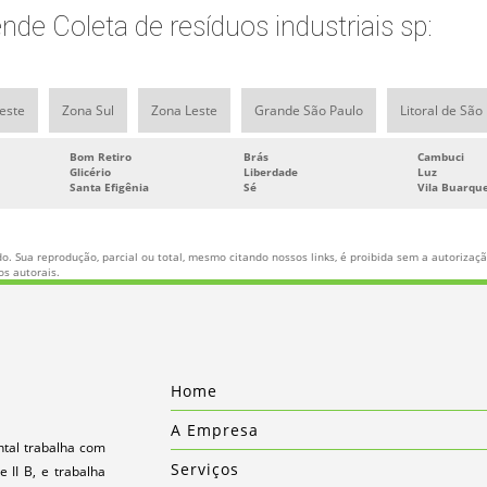
de Coleta de resíduos industriais sp:
este
Zona Sul
Zona Leste
Grande São Paulo
Litoral de São
Bom Retiro
Brás
Cambuci
Glicério
Liberdade
Luz
Santa Efigênia
Sé
Vila Buarqu
o. Sua reprodução, parcial ou total, mesmo citando nossos links, é proibida sem a autorização
tos autorais
.
Home
A Empresa
tal trabalha com
Serviços
e II B, e trabalha