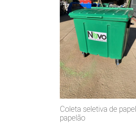
Coleta seletiva de papel
papelão