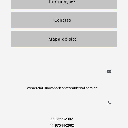
EMPRESAS QUE COMPRAM APARAS DE PLÁSTICOS
Informações
COMPRA E VENDA DE SUCATAS
SUCATA DE FERRO
Contato
COMPRA DE APARAS DE PAPEL
COMPRA DE PAPEL PARA RECICLAGEM SP
Mapa do site
comercial@novohorizonteambiental.com.br
11
3911-2307
11
97544-2982