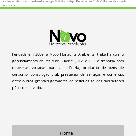
violação de direito autoral – artigo 184 do Código Penal –
Lei 9610/98 - Lei de direitos
SERVIÇOS DE COLETA E TRANSPORTE DE RESÍDUOS
autorais
.
TRANSPORTE DE RESIDUOS CLASSE 1 E 2
TRANSPORTE DE RESIDUOS INDUSTRIAIS
TRANSPORTE DE RESÍDUOS SÓLIDOS INDUSTRIAIS
TRANSPORTE DE RESIDUOS SOLIDOS PERIGOSOS
TRANSPORTE E COLETA DE RESÍDUOS
Fundada em 2009, a Novo Horizonte Ambiental trabalha com o
gerenciamento de resíduos Classe I, II A e II B, e trabalha com
TRATAMENTO E DESTINAÇÃO DE RESÍDUOS
empresas voltadas para a indústria, produção de bens de
TRATAMENTO E DESTINAÇÃO DE RESÍDUOS INDUSTRIAIS
consumo, construção civil, prestação de serviços e comércio,
entre outros grandes geradores de resíduos sólidos dos setores
TRATAMENTO E DESTINAÇÃO DE RESÍDUOS INDUSTRIAIS LÍQUIDOS E
público e privado.
SÓLIDOS
TRATAMENTO E DESTINAÇÃO FINAL DE RESÍDUOS
TRATAMENTO E DESTINAÇÃO FINAL DE RESÍDUOS SÓLIDOS
COMPRA DE PAPEL PARA RECICLAGEM
COMPRA E VENDA DE PLÁSTICO
Home