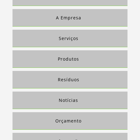
COMPRA E VENDA DE PLÁSTICO PARA RECICLAGEM
VENDA DE SUCATA
A Empresa
COLETA DE APARAS DE PAPEL
EMPRESAS DE RECICLAGEM DE PAPEL E PAPELÃO
Serviços
EMPRESAS QUE COMPRAM APARAS DE PAPEL
RECICLAGEM DE PAPEL E PAPELÃO
Produtos
COMPRA DE MATERIAL RECICLÁVEL
COMPRA DE RECICLÁVEIS
Resíduos
EMPRESAS QUE COMPRAM MATERIAL RECICLADO EM SP
ONDE VENDER SUCATA SP
Notícias
COMPRA DE SUCATA FERRO
EMPRESA QUE COMPRA SUCATA DE FERRO
Orçamento
VENDA DE APARAS DE PLÁSTICO
DESCARACTERIZAÇÃO DE DOCUMENTOS