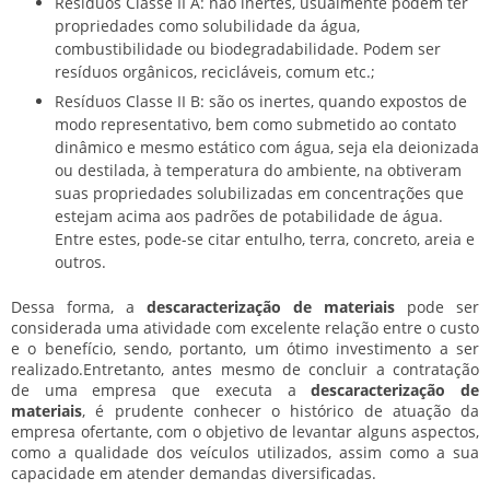
Resíduos Classe II A: não inertes, usualmente podem ter
propriedades como solubilidade da água,
combustibilidade ou biodegradabilidade. Podem ser
resíduos orgânicos, recicláveis, comum etc.;
Resíduos Classe II B: são os inertes, quando expostos de
modo representativo, bem como submetido ao contato
dinâmico e mesmo estático com água, seja ela deionizada
ou destilada, à temperatura do ambiente, na obtiveram
suas propriedades solubilizadas em concentrações que
estejam acima aos padrões de potabilidade de água.
Entre estes, pode-se citar entulho, terra, concreto, areia e
outros.
Dessa forma, a
descaracterização de materiais
pode ser
considerada uma atividade com excelente relação entre o custo
e o benefício, sendo, portanto, um ótimo investimento a ser
realizado.Entretanto, antes mesmo de concluir a contratação
de uma empresa que executa a
descaracterização de
materiais
, é prudente conhecer o histórico de atuação da
empresa ofertante, com o objetivo de levantar alguns aspectos,
como a qualidade dos veículos utilizados, assim como a sua
capacidade em atender demandas diversificadas.