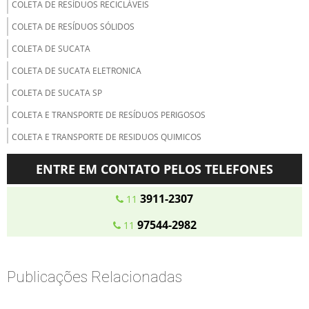
COLETA DE RESÍDUOS RECICLÁVEIS
COLETA DE RESÍDUOS SÓLIDOS
COLETA DE SUCATA
COLETA DE SUCATA ELETRONICA
COLETA DE SUCATA SP
COLETA E TRANSPORTE DE RESÍDUOS PERIGOSOS
COLETA E TRANSPORTE DE RESIDUOS QUIMICOS
COLETA E TRANSPORTE DO LIXO
ENTRE EM CONTATO PELOS TELEFONES
COLETA E TRATAMENTO DE RESÍDUOS ORGÂNICOS
3911-2307
11
COLETA SELETIVA DE PAPEL E PAPELÃO
97544-2982
11
COLETA SELETIVA DE RESIDUOS ORGANICOS
COLETA SELETIVA DE RESÍDUOS RECICLÁVEIS
COLETA SELETIVA MATERIAIS RECICLÁVEIS
Publicações Relacionadas
COLETA TRATAMENTO E DESCARTE DE RESÍDUOS