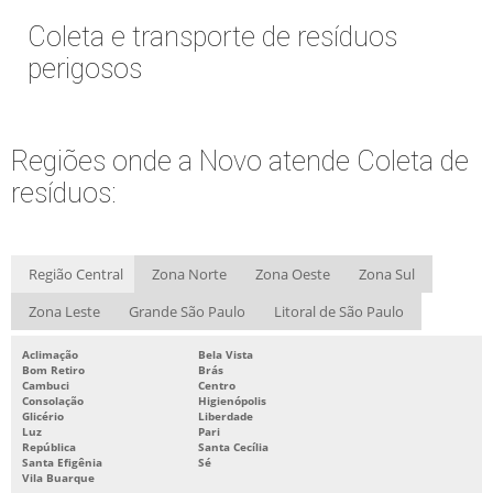
TRATAMENTO E DESTINAÇÃO DE RESÍDUOS INDUSTRIAIS
Coleta e transporte de resíduos
TRATAMENTO E DESTINAÇÃO DE RESÍDUOS INDUSTRIAIS LÍQUIDOS E
SÓLIDOS
perigosos
TRATAMENTO E DESTINAÇÃO FINAL DE RESÍDUOS
TRATAMENTO E DESTINAÇÃO FINAL DE RESÍDUOS SÓLIDOS
Regiões onde a Novo atende Coleta de
COMPRA DE PAPEL PARA RECICLAGEM
resíduos:
COMPRA E VENDA DE PLÁSTICO
COMPRA E VENDA DE PLÁSTICO PARA RECICLAGEM
VENDA DE SUCATA
Região Central
Zona Norte
Zona Oeste
Zona Sul
COLETA DE APARAS DE PAPEL
Zona Leste
Grande São Paulo
Litoral de São Paulo
EMPRESAS DE RECICLAGEM DE PAPEL E PAPELÃO
Aclimação
Bela Vista
Bom Retiro
Brás
EMPRESAS QUE COMPRAM APARAS DE PAPEL
Cambuci
Centro
Consolação
Higienópolis
RECICLAGEM DE PAPEL E PAPELÃO
Glicério
Liberdade
Luz
Pari
República
Santa Cecília
COMPRA DE MATERIAL RECICLÁVEL
Santa Efigênia
Sé
Vila Buarque
COMPRA DE RECICLÁVEIS