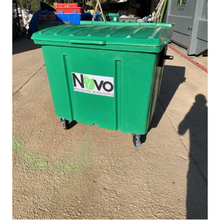
EMPRESAS DE REMOÇÃO DE ENTULHO EM SP
EMPRESAS DE TRANSPORTE DE RESÍDUOS PERIGOSOS
GERENCIAMENTO DE RESÍDUOS INDUSTRIAIS
GERENCIAMENTO DE RESÍDUOS PERIGOSOS
GERENCIAMENTO DE RESÍDUOS SÓLIDOS INDUSTRIAIS
REMOÇÃO DE RESIDUOS INDUSTRIAIS
SERVIÇO DE DESTRUIÇÃO DE DOCUMENTOS
SERVIÇOS DE COLETA E TRANSPORTE DE RESÍDUOS
TRANSPORTE DE RESIDUOS CLASSE 1 E 2
TRANSPORTE DE RESIDUOS INDUSTRIAIS
TRANSPORTE DE RESÍDUOS SÓLIDOS INDUSTRIAIS
TRANSPORTE DE RESIDUOS SOLIDOS PERIGOSOS
TRANSPORTE E COLETA DE RESÍDUOS
TRATAMENTO E DESTINAÇÃO DE RESÍDUOS