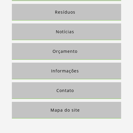
COMPRA DE SUCATA FERRO
Resíduos
EMPRESA QUE COMPRA SUCATA DE FERRO
VENDA DE APARAS DE PLÁSTICO
DESCARACTERIZAÇÃO DE DOCUMENTOS
Notícias
EMPRESAS QUE COMPRAM APARAS DE PLÁSTICOS
COMPRA E VENDA DE SUCATAS
Orçamento
SUCATA DE FERRO
COMPRA DE APARAS DE PAPEL
Informações
COMPRA DE PAPEL PARA RECICLAGEM SP
Contato
Mapa do site