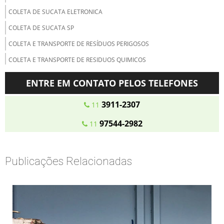
COLETA DE SUCATA ELETRONICA
COLETA DE SUCATA SP
COLETA E TRANSPORTE DE RESÍDUOS PERIGOSOS
COLETA E TRANSPORTE DE RESIDUOS QUIMICOS
COLETA E TRANSPORTE DO LIXO
ENTRE EM CONTATO PELOS TELEFONES
COLETA E TRATAMENTO DE RESÍDUOS ORGÂNICOS
3911-2307
11
COLETA SELETIVA DE PAPEL E PAPELÃO
97544-2982
11
COLETA SELETIVA DE RESIDUOS ORGANICOS
COLETA SELETIVA DE RESÍDUOS RECICLÁVEIS
COLETA SELETIVA MATERIAIS RECICLÁVEIS
Publicações Relacionadas
COLETA TRATAMENTO E DESCARTE DE RESÍDUOS
COMPRA DE MATERIAL RECICLAVEL SP
COMPRA DE PAPELÃO PARA RECICLAGEM
DESCARACTERIZAÇÃO DE MATERIAIS