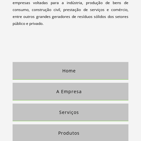
empresas voltadas para a indústria, produção de bens de
TRATAMENTO E DESTINAÇÃO FINAL DE RESÍDUOS
consumo, construção civil, prestação de serviços e comércio,
TRATAMENTO E DESTINAÇÃO FINAL DE RESÍDUOS SÓLIDOS
entre outros grandes geradores de resíduos sólidos dos setores
COMPRA DE PAPEL PARA RECICLAGEM
público e privado.
COMPRA E VENDA DE PLÁSTICO
COMPRA E VENDA DE PLÁSTICO PARA RECICLAGEM
VENDA DE SUCATA
COLETA DE APARAS DE PAPEL
Home
EMPRESAS DE RECICLAGEM DE PAPEL E PAPELÃO
EMPRESAS QUE COMPRAM APARAS DE PAPEL
A Empresa
RECICLAGEM DE PAPEL E PAPELÃO
COMPRA DE MATERIAL RECICLÁVEL
Serviços
COMPRA DE RECICLÁVEIS
EMPRESAS QUE COMPRAM MATERIAL RECICLADO EM SP
Produtos
ONDE VENDER SUCATA SP